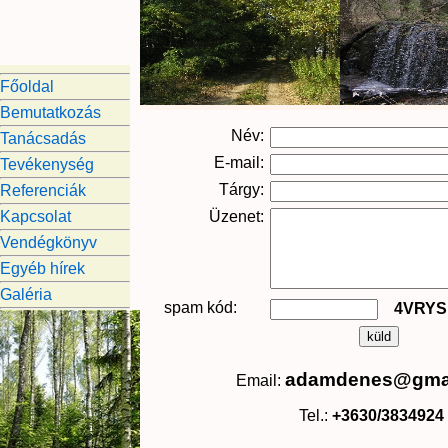
Főoldal
Bemutatkozás
Név:
Tanácsadás
E-mail:
Tevékenység
Tárgy:
Referenciák
Kapcsolat
Üzenet:
Vendégkönyv
Egyéb hírek
Galéria
spam kód:
4VRY
adamdenes@gma
Email:
Tel.:
+3630/3834924